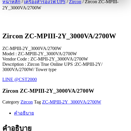
หน้าหลัก
/
เครื่องสำรองไฟ UPS
/
Zircon
/ Zircon ZC-MPIII-
2Y_3000VA/2700W
Zircon ZC-MPIII-2Y_3000VA/2700W
ZC-MPIII-2Y_3000VA/2700W
Model : ZC-MPIII-2Y_3000VA/2700W
Vendor Code : ZC-MPII-2Y_3000VA/2700W
Description : Zircon True Online UPS :ZC-MPIII-2Y/
3000VA/2700W/ Tower type
LINE @CST2000
Zircon ZC-MPIII-2Y_3000VA/2700W
Category
Zircon
Tag
ZC-MPIII-2Y_3000VA/2700W
คำอธิบาย
คำอธิบาย