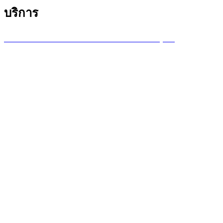
บริการ
บริการซ่อมเครื่องพล็อตเตอร์ รายเดือน /รายปี (MA)