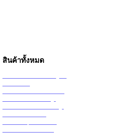
สินค้าทั้งหมด
เครื่องพล็อตเตอร์ HP DesignJet
เครื่อง Printer
กระดาษสำหรับงานเขียนแบบ
ตลับหมึก LF Ink Cartridge
ตลับหมึกพิมพ์ Toner Cartridge
เ
ครื่องสำรองไฟ UPS
จอภาพ/computer/notebook
โปรแกรม หรือ Software