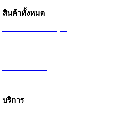
สินค้าทั้งหมด
เครื่องพล็อตเตอร์ HP DesignJet
เครื่อง Printer
กระดาษสำหรับงานเขียนแบบ
ตลับหมึก LF Ink Cartridge
ตลับหมึกพิมพ์ Toner Cartridge
เ
ครื่องสำรองไฟ UPS
จอภาพ/computer/notebook
โปรแกรม หรือ Software
บริการ
บริการซ่อมเครื่องพล็อตเตอร์ รายเดือน /รายปี (MA)