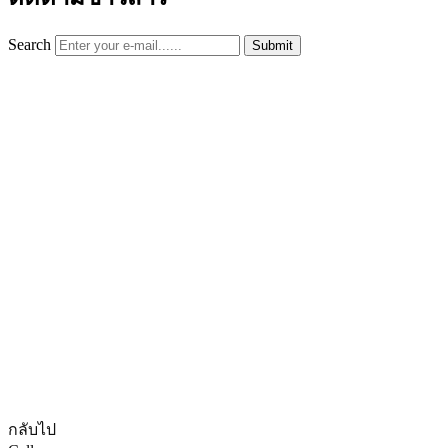
Search
Submit
© CopyRights 2027 ดูแลเว็บไซต์ by
Phranakornsoft
กลับไป