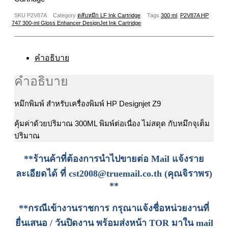
DesignJet
Ink
SKU
P2V87A
Category
ตลับหมึก LF Ink Cartridge
Tags
300 ml
,
P2V87A HP
Cartridge
747 300-ml Gloss Enhancer DesignJet Ink Cartridge
ชิ้น
คำอธิบาย
คำอธิบาย
หมึกพิมพ์ สำหรับเครื่องพิมพ์ HP Designjet Z9
คุ้มค่าด้วยปริมาณ 300ML พิมพ์ต่อเนื่อง ไม่สดุด กับหมึกจุเต็ม
ปริมาณ
**ร้านค้าที่ต้องการนำไปขายต่อ Mail แจ้งราย
ละเอียดได้ ที่
cst2008@truemail.co.th
(คุณจิราพร)
**
**กรณีเข้างานราชการ กรุณาแจ้งชื่อหน่วยงานที่
ยื่นเสนอ / วันปิดงาน พร้อมส่งหน้า TOR มาใน mail