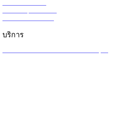
เ
ครื่องสำรองไฟ UPS
จอภาพ/computer/notebook
โปรแกรม หรือ Software
บริการ
บริการซ่อมเครื่องพล็อตเตอร์ รายเดือน /รายปี (MA)