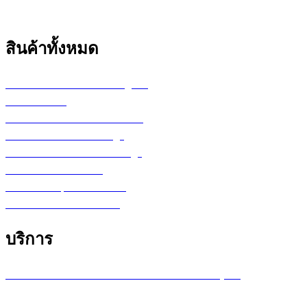
สินค้าทั้งหมด
เครื่องพล็อตเตอร์ HP DesignJet
เครื่อง Printer
กระดาษสำหรับงานเขียนแบบ
ตลับหมึก LF Ink Cartridge
ตลับหมึกพิมพ์ Toner Cartridge
เ
ครื่องสำรองไฟ UPS
จอภาพ/computer/notebook
โปรแกรม หรือ Software
บริการ
บริการซ่อมเครื่องพล็อตเตอร์ รายเดือน /รายปี (MA)