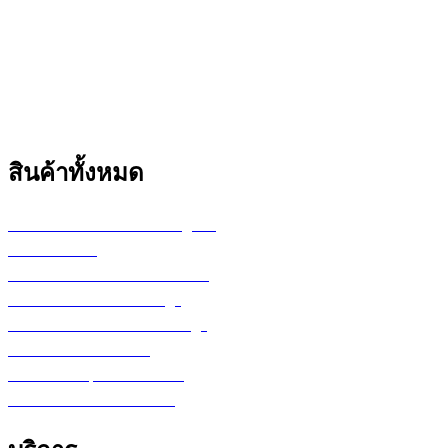
สินค้าทั้งหมด
เครื่องพล็อตเตอร์ HP DesignJet
เครื่อง Printer
กระดาษสำหรับงานเขียนแบบ
ตลับหมึก LF Ink Cartridge
ตลับหมึกพิมพ์ Toner Cartridge
เ
ครื่องสำรองไฟ UPS
จอภาพ/computer/notebook
โปรแกรม หรือ Software