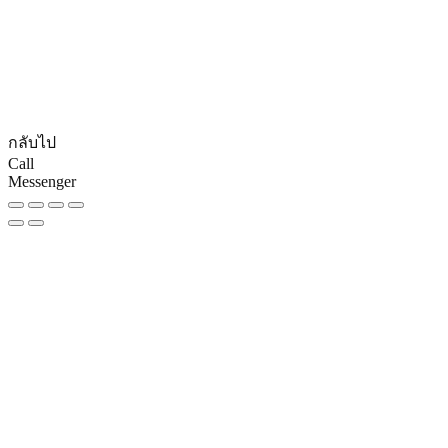
© CopyRights 2027 ดูแลเว็บไซต์ by
Phranakornsoft
กลับไป
Call
Messenger