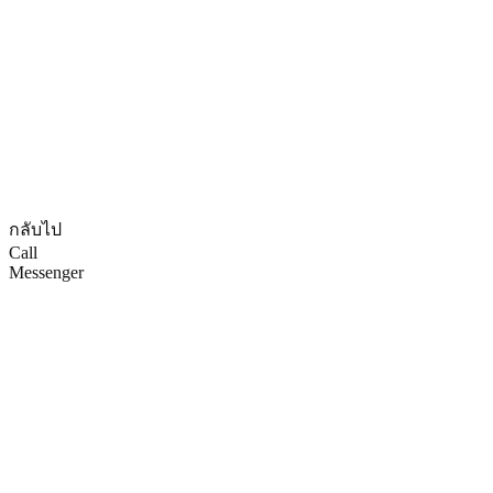
© CopyRights 2027 ดูแลเว็บไซต์ by
Phranakornsoft
กลับไป
Call
Messenger