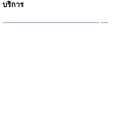
บริการ
บริการซ่อมเครื่องพล็อตเตอร์ รายเดือน /รายปี (MA)