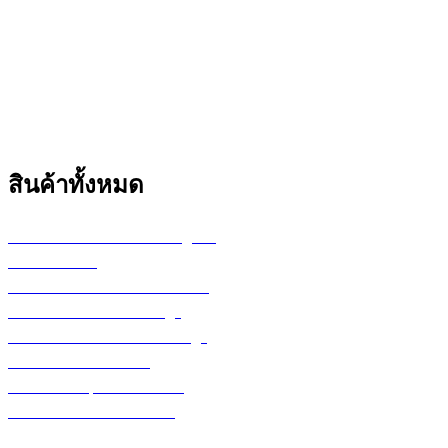
สินค้าทั้งหมด
เครื่องพล็อตเตอร์ HP DesignJet
เครื่อง Printer
กระดาษสำหรับงานเขียนแบบ
ตลับหมึก LF Ink Cartridge
ตลับหมึกพิมพ์ Toner Cartridge
เ
ครื่องสำรองไฟ UPS
จอภาพ/computer/notebook
โปรแกรม หรือ Software