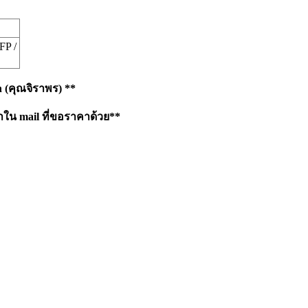
FP /
h
(คุณจิราพร) **
าใน mail ที่ขอราคาด้วย**