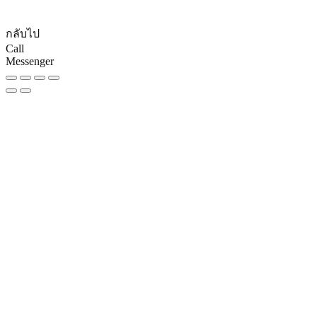
© CopyRights 2027 ดูแลเว็บไซต์ by
Phranakornsoft
กลับไป
Call
Messenger