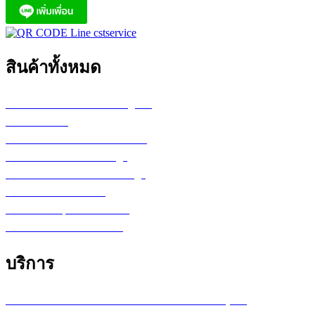
สินค้าทั้งหมด
เครื่องพล็อตเตอร์ HP DesignJet
เครื่อง Printer
กระดาษสำหรับงานเขียนแบบ
ตลับหมึก LF Ink Cartridge
ตลับหมึกพิมพ์ Toner Cartridge
เ
ครื่องสำรองไฟ UPS
จอภาพ/computer/notebook
โปรแกรม หรือ Software
บริการ
บริการซ่อมเครื่องพล็อตเตอร์ รายเดือน /รายปี (MA)