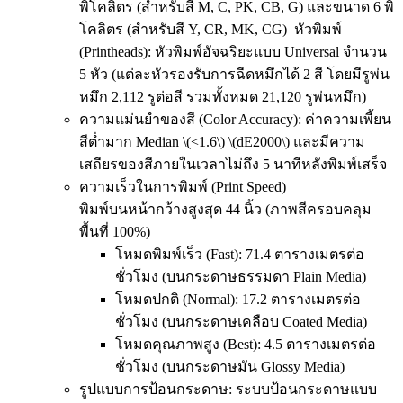
พิโคลิตร (สำหรับสี M, C, PK, CB, G) และขนาด 6 พิ
โคลิตร (สำหรับสี Y, CR, MK, CG) หัวพิมพ์
(Printheads): หัวพิมพ์อัจฉริยะแบบ Universal จำนวน
5 หัว (แต่ละหัวรองรับการฉีดหมึกได้ 2 สี โดยมีรูพ่น
หมึก 2,112 รูต่อสี รวมทั้งหมด 21,120 รูพ่นหมึก)
ความแม่นยำของสี (Color Accuracy):
ค่าความเพี้ยน
สีต่ำมาก Median \(<1.6\) \(dE2000\) และมีความ
เสถียรของสีภายในเวลาไม่ถึง 5 นาทีหลังพิมพ์เสร็จ
ความเร็วในการพิมพ์ (Print Speed)
พิมพ์บนหน้ากว้างสูงสุด 44 นิ้ว (ภาพสีครอบคลุม
พื้นที่ 100%)
โหมดพิมพ์เร็ว (Fast):
71.4 ตารางเมตรต่อ
ชั่วโมง
(บนกระดาษธรรมดา Plain Media)
โหมดปกติ (Normal):
17.2 ตารางเมตรต่อ
ชั่วโมง
(บนกระดาษเคลือบ Coated Media)
โหมดคุณภาพสูง (Best):
4.5 ตารางเมตรต่อ
ชั่วโมง
(บนกระดาษมัน Glossy Media)
รูปแบบการป้อนกระดาษ:
ระบบป้อนกระดาษแบบ