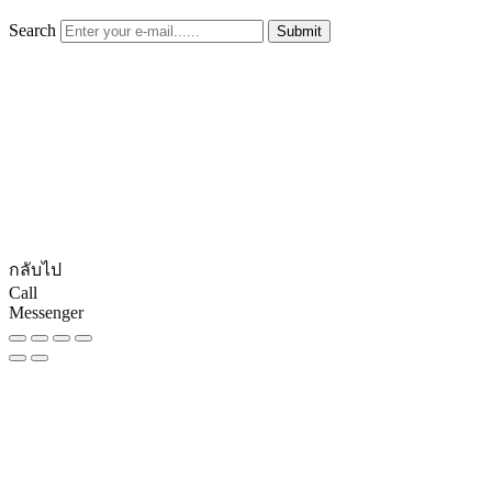
Search
Submit
© CopyRights 2027 ดูแลเว็บไซต์ by
Phranakornsoft
กลับไป
Call
Messenger