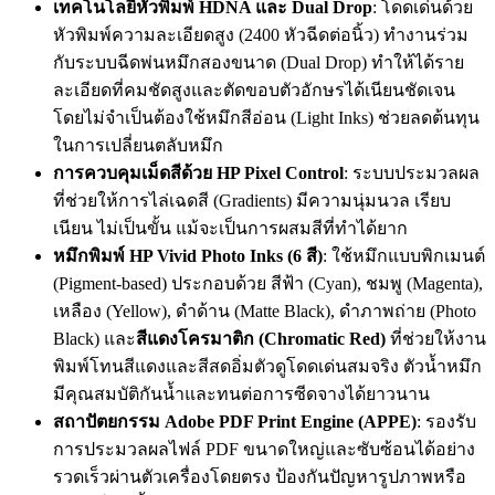
เทคโนโลยีหัวพิมพ์ HDNA และ Dual Drop
: โดดเด่นด้วย
หัวพิมพ์ความละเอียดสูง (2400 หัวฉีดต่อนิ้ว) ทำงานร่วม
กับระบบฉีดพ่นหมึกสองขนาด (Dual Drop) ทำให้ได้ราย
ละเอียดที่คมชัดสูงและตัดขอบตัวอักษรได้เนียนชัดเจน
โดยไม่จำเป็นต้องใช้หมึกสีอ่อน (Light Inks) ช่วยลดต้นทุน
ในการเปลี่ยนตลับหมึก
การควบคุมเม็ดสีด้วย HP Pixel Control
: ระบบประมวลผล
ที่ช่วยให้การไล่เฉดสี (Gradients) มีความนุ่มนวล เรียบ
เนียน ไม่เป็นขั้น แม้จะเป็นการผสมสีที่ทำได้ยาก
หมึกพิมพ์ HP Vivid Photo Inks (6 สี)
: ใช้หมึกแบบพิกเมนต์
(Pigment-based) ประกอบด้วย สีฟ้า (Cyan), ชมพู (Magenta),
เหลือง (Yellow), ดำด้าน (Matte Black), ดำภาพถ่าย (Photo
Black) และ
สีแดงโครมาติก (Chromatic Red)
ที่ช่วยให้งาน
พิมพ์โทนสีแดงและสีสดอิ่มตัวดูโดดเด่นสมจริง ตัวน้ำหมึก
มีคุณสมบัติกันน้ำและทนต่อการซีดจางได้ยาวนาน
สถาปัตยกรรม Adobe PDF Print Engine (APPE)
: รองรับ
การประมวลผลไฟล์ PDF ขนาดใหญ่และซับซ้อนได้อย่าง
รวดเร็วผ่านตัวเครื่องโดยตรง ป้องกันปัญหารูปภาพหรือ