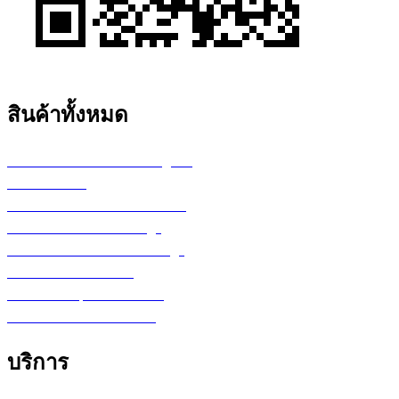
สินค้าทั้งหมด
เครื่องพล็อตเตอร์ HP DesignJet
เครื่อง Printer
กระดาษสำหรับงานเขียนแบบ
ตลับหมึก LF Ink Cartridge
ตลับหมึกพิมพ์ Toner Cartridge
เ
ครื่องสำรองไฟ UPS
จอภาพ/computer/notebook
โปรแกรม หรือ Software
บริการ