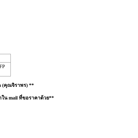
MFP
h
(คุณจิราพร) **
าใน mail ที่ขอราคาด้วย**