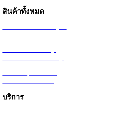
สินค้าทั้งหมด
เครื่องพล็อตเตอร์ HP DesignJet
เครื่อง Printer
กระดาษสำหรับงานเขียนแบบ
ตลับหมึก LF Ink Cartridge
ตลับหมึกพิมพ์ Toner Cartridge
เ
ครื่องสำรองไฟ UPS
จอภาพ/computer/notebook
โปรแกรม หรือ Software
บริการ
บริการซ่อมเครื่องพล็อตเตอร์ รายเดือน /รายปี (MA)