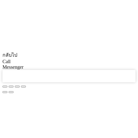
© CopyRights 2027 ดูแลเว็บไซต์ by
Phranakornsoft
กลับไป
Call
Messenger