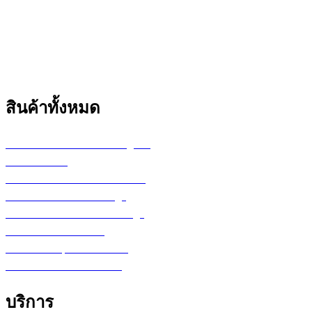
สินค้าทั้งหมด
เครื่องพล็อตเตอร์ HP DesignJet
เครื่อง Printer
กระดาษสำหรับงานเขียนแบบ
ตลับหมึก LF Ink Cartridge
ตลับหมึกพิมพ์ Toner Cartridge
เ
ครื่องสำรองไฟ UPS
จอภาพ/computer/notebook
โปรแกรม หรือ Software
บริการ