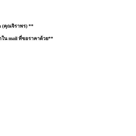
h
(คุณจิราพร) **
าใน mail ที่ขอราคาด้วย**