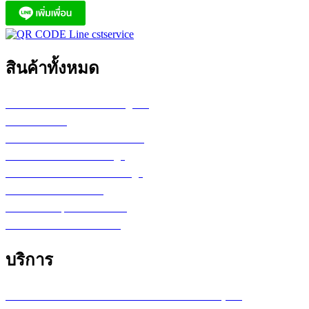
สินค้าทั้งหมด
เครื่องพล็อตเตอร์ HP DesignJet
เครื่อง Printer
กระดาษสำหรับงานเขียนแบบ
ตลับหมึก LF Ink Cartridge
ตลับหมึกพิมพ์ Toner Cartridge
เ
ครื่องสำรองไฟ UPS
จอภาพ/computer/notebook
โปรแกรม หรือ Software
บริการ
บริการซ่อมเครื่องพล็อตเตอร์ รายเดือน /รายปี (MA)