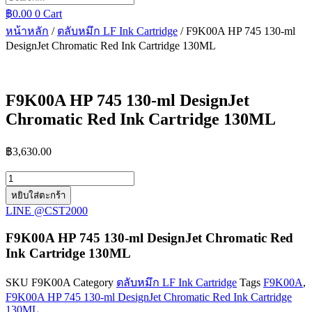
฿
0.00
0
Cart
หน้าหลัก
/
ตลับหมึก LF Ink Cartridge
/ F9K00A HP 745 130-ml
DesignJet Chromatic Red Ink Cartridge 130ML
F9K00A HP 745 130-ml DesignJet
Chromatic Red Ink Cartridge 130ML
฿
3,630.00
จำนวน
F9K00A
หยิบใส่ตะกร้า
HP
LINE @CST2000
745
130-
F9K00A HP 745 130-ml DesignJet Chromatic Red
ml
Ink Cartridge 130ML
DesignJet
Chromatic
Red
SKU
F9K00A
Category
ตลับหมึก LF Ink Cartridge
Tags
F9K00A
,
Ink
F9K00A HP 745 130-ml DesignJet Chromatic Red Ink Cartridge
Cartridge
130ML