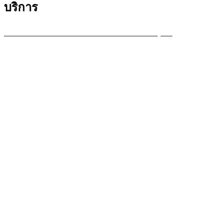
บริการ
บริการซ่อมเครื่องพล็อตเตอร์ รายเดือน /รายปี (MA)