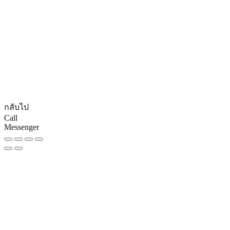
© CopyRights 2027 ดูแลเว็บไซต์ by
Phranakornsoft
กลับไป
Call
Messenger