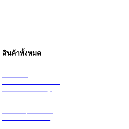
สินค้าทั้งหมด
เครื่องพล็อตเตอร์ HP DesignJet
เครื่อง Printer
กระดาษสำหรับงานเขียนแบบ
ตลับหมึก LF Ink Cartridge
ตลับหมึกพิมพ์ Toner Cartridge
เ
ครื่องสำรองไฟ UPS
จอภาพ/computer/notebook
โปรแกรม หรือ Software