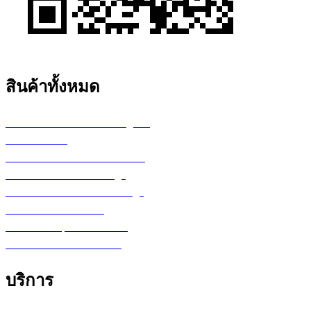
สินค้าทั้งหมด
เครื่องพล็อตเตอร์ HP DesignJet
เครื่อง Printer
กระดาษสำหรับงานเขียนแบบ
ตลับหมึก LF Ink Cartridge
ตลับหมึกพิมพ์ Toner Cartridge
เ
ครื่องสำรองไฟ UPS
จอภาพ/computer/notebook
โปรแกรม หรือ Software
บริการ