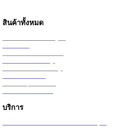
สินค้าทั้งหมด
เครื่องพล็อตเตอร์ HP DesignJet
เครื่อง Printer
กระดาษสำหรับงานเขียนแบบ
ตลับหมึก LF Ink Cartridge
ตลับหมึกพิมพ์ Toner Cartridge
เ
ครื่องสำรองไฟ UPS
จอภาพ/computer/notebook
โปรแกรม หรือ Software
บริการ
บริการซ่อมเครื่องพล็อตเตอร์ รายเดือน /รายปี (MA)