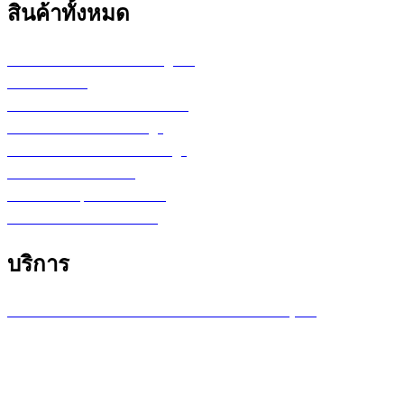
สินค้าทั้งหมด
เครื่องพล็อตเตอร์ HP DesignJet
เครื่อง Printer
กระดาษสำหรับงานเขียนแบบ
ตลับหมึก LF Ink Cartridge
ตลับหมึกพิมพ์ Toner Cartridge
เ
ครื่องสำรองไฟ UPS
จอภาพ/computer/notebook
โปรแกรม หรือ Software
บริการ
บริการซ่อมเครื่องพล็อตเตอร์ รายเดือน /รายปี (MA)