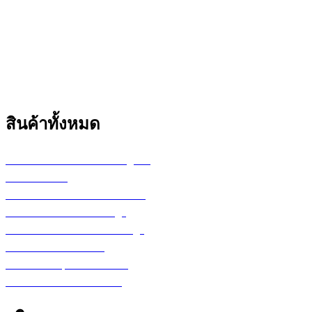
สินค้าทั้งหมด
เครื่องพล็อตเตอร์ HP DesignJet
เครื่อง Printer
กระดาษสำหรับงานเขียนแบบ
ตลับหมึก LF Ink Cartridge
ตลับหมึกพิมพ์ Toner Cartridge
เ
ครื่องสำรองไฟ UPS
จอภาพ/computer/notebook
โปรแกรม หรือ Software