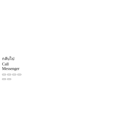
© CopyRights 2027 ดูแลเว็บไซต์ by
Phranakornsoft
กลับไป
Call
Messenger