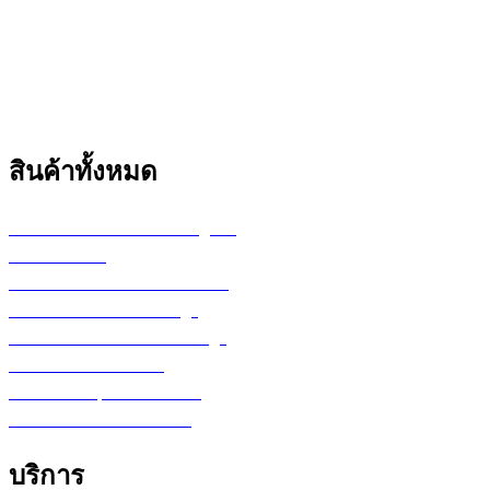
สินค้าทั้งหมด
เครื่องพล็อตเตอร์ HP DesignJet
เครื่อง Printer
กระดาษสำหรับงานเขียนแบบ
ตลับหมึก LF Ink Cartridge
ตลับหมึกพิมพ์ Toner Cartridge
เ
ครื่องสำรองไฟ UPS
จอภาพ/computer/notebook
โปรแกรม หรือ Software
บริการ