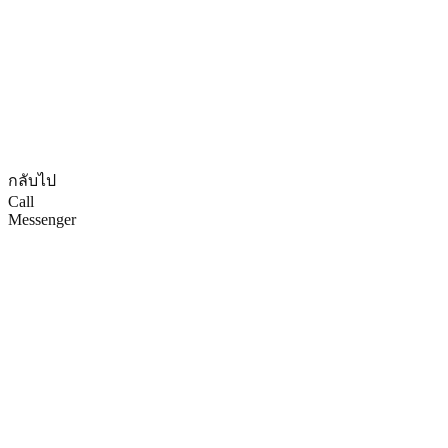
© CopyRights 2027 ดูแลเว็บไซต์ by
Phranakornsoft
กลับไป
Call
Messenger