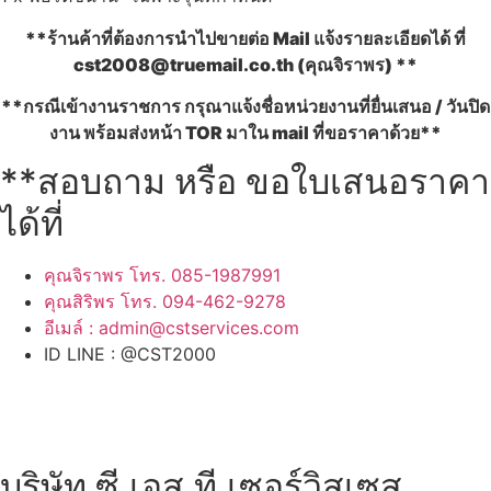
**ร้านค้าที่ต้องการนำไปขายต่อ Mail แจ้งรายละเอียดได้ ที่
cst2008@truemail.co.th
(คุณจิราพร) **
**กรณีเข้างานราชการ กรุณาแจ้งชื่อหน่วยงานที่ยื่นเสนอ / วันปิด
งาน พร้อมส่งหน้า TOR มาใน mail ที่ขอราคาด้วย**
**สอบถาม หรือ ขอใบเสนอราคา
ได้ที่
คุณจิราพร โทร. 085-1987991
คุณสิริพร โทร. 094-462-9278
อีเมล์ :
admin@cstservices.com
ID LINE : @CST2000
บริษัท ซี.เอส.ที.เซอร์วิสเซส