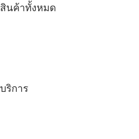
สินค้าทั้งหมด
เครื่องพล็อตเตอร์ HP DesignJet
เครื่อง Printer
กระดาษสำหรับงานเขียนแบบ
ตลับหมึก LF Ink Cartridge
ตลับหมึกพิมพ์ Toner Cartridge
เ
ครื่องสำรองไฟ UPS
จอภาพ/computer/notebook
โปรแกรม หรือ Software
บริการ
บริการซ่อมเครื่องพล็อตเตอร์ รายเดือน /รายปี (MA)