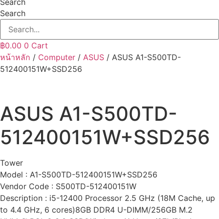
Search
Search
฿
0.00
0
Cart
หน้าหลัก
/
Computer
/
ASUS
/ ASUS A1-S500TD-
512400151W+SSD256
ASUS A1-S500TD-
512400151W+SSD256
Tower
Model : A1-S500TD-512400151W+SSD256
Vendor Code : S500TD-512400151W
Description : i5-12400 Processor 2.5 GHz (18M Cache, up
to 4.4 GHz, 6 cores)8GB DDR4 U-DIMM/256GB M.2