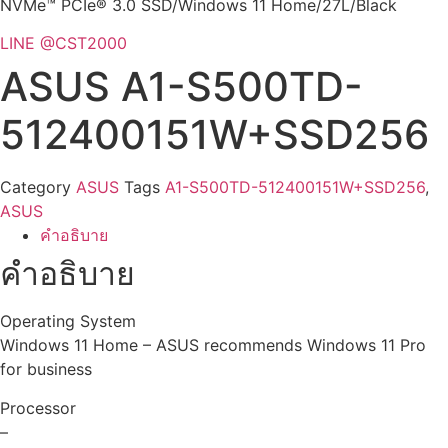
NVMe™ PCIe® 3.0 SSD/Windows 11 Home/27L/Black
LINE @CST2000
ASUS A1-S500TD-
512400151W+SSD256
Category
ASUS
Tags
A1-S500TD-512400151W+SSD256
,
ASUS
คำอธิบาย
คำอธิบาย
Operating System
Windows 11 Home – ASUS recommends Windows 11 Pro
for business
Processor
–