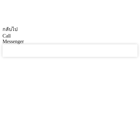
© CopyRights 2027 ดูแลเว็บไซต์ by
Phranakornsoft
กลับไป
Call
Messenger