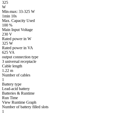
325
W
Min-max: 33-325 W
1min 10s
Max. Capacity Used
100 %
Main Input Voltage
230 V
Rated power in W
325 W
Rated power in VA
625 VA
output connection type
3 universal receptacle
Cable length
1.22 m
Number of cables
1
Battery type
Lead-acid battery
Batteries & Runtime
Run Time
View Runtime Graph
Number of battery filled slots
1