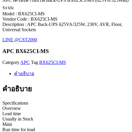
APC เครื่องสำรองไฟ Back-UPS BX625CI-MS (625VA/325Watt)
ระบบ
Model : BX625CI-MS
Vendor Code : BX625CI-MS
Description : APC Back-UPS 625VA/325W, 230V, AVR, Floor,
Universal Sockets
LINE @CST2000
APC BX625CI-MS
Category
APC
Tag
BX625CI-MS
คำอธิบาย
คำอธิบาย
Specifications
Overview
Lead time
Usually in Stock
Main
Run time for load