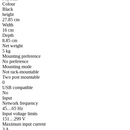
Colour
Black
height
27.85 cm
Width
16 cm
Depth
8.85 cm
Net weight
5 kg
Mounting preference
No preference
Mounting mode
Not rack-mountable
Two post mountable
0
USB compatible
No
Input
Network frequency
45…65 Hz
Input voltage limits
151…299 V
Maximum input current
3 A