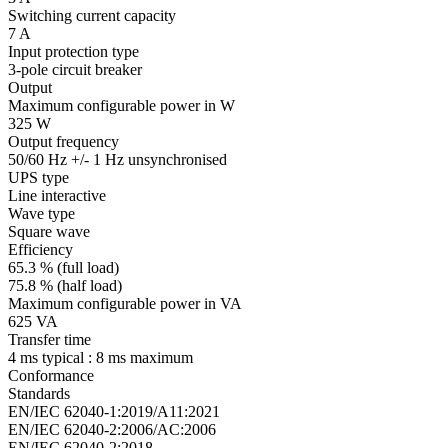
Switching current capacity
7 A
Input protection type
3-pole circuit breaker
Output
Maximum configurable power in W
325 W
Output frequency
50/60 Hz +/- 1 Hz unsynchronised
UPS type
Line interactive
Wave type
Square wave
Efficiency
65.3 % (full load)
75.8 % (half load)
Maximum configurable power in VA
625 VA
Transfer time
4 ms typical : 8 ms maximum
Conformance
Standards
EN/IEC 62040-1:2019/A11:2021
EN/IEC 62040-2:2006/AC:2006
EN/IEC 62040-2:2018