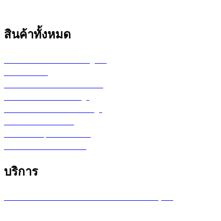
สินค้าทั้งหมด
เครื่องพล็อตเตอร์ HP DesignJet
เครื่อง Printer
กระดาษสำหรับงานเขียนแบบ
ตลับหมึก LF Ink Cartridge
ตลับหมึกพิมพ์ Toner Cartridge
เ
ครื่องสำรองไฟ UPS
จอภาพ/computer/notebook
โปรแกรม หรือ Software
บริการ
บริการซ่อมเครื่องพล็อตเตอร์ รายเดือน /รายปี (MA)