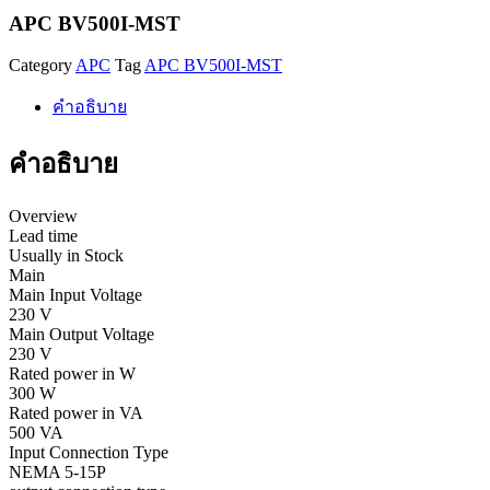
APC BV500I-MST
Category
APC
Tag
APC BV500I-MST
คำอธิบาย
คำอธิบาย
Overview
Lead time
Usually in Stock
Main
Main Input Voltage
230 V
Main Output Voltage
230 V
Rated power in W
300 W
Rated power in VA
500 VA
Input Connection Type
NEMA 5-15P