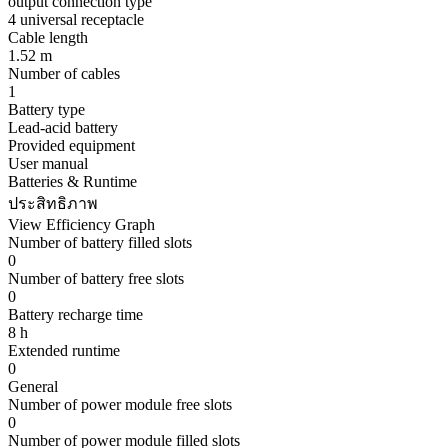
output connection type
4 universal receptacle
Cable length
1.52 m
Number of cables
1
Battery type
Lead-acid battery
Provided equipment
User manual
Batteries & Runtime
ประสิทธิภาพ
View Efficiency Graph
Number of battery filled slots
0
Number of battery free slots
0
Battery recharge time
8 h
Extended runtime
0
General
Number of power module free slots
0
Number of power module filled slots