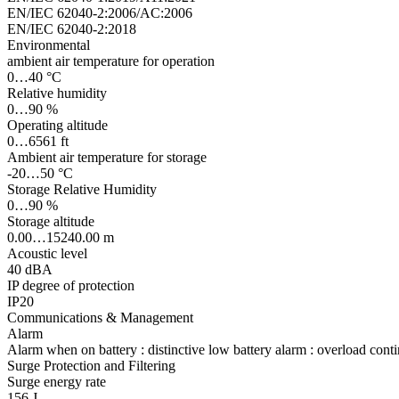
EN/IEC 62040-2:2006/AC:2006
EN/IEC 62040-2:2018
Environmental
ambient air temperature for operation
0…40 °C
Relative humidity
0…90 %
Operating altitude
0…6561 ft
Ambient air temperature for storage
-20…50 °C
Storage Relative Humidity
0…90 %
Storage altitude
0.00…15240.00 m
Acoustic level
40 dBA
IP degree of protection
IP20
Communications & Management
Alarm
Alarm when on battery : distinctive low battery alarm : overload cont
Surge Protection and Filtering
Surge energy rate
156 J