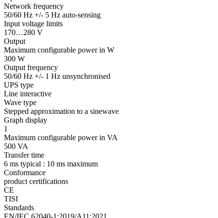
Network frequency
50/60 Hz +/- 5 Hz auto-sensing
Input voltage limits
170…280 V
Output
Maximum configurable power in W
300 W
Output frequency
50/60 Hz +/- 1 Hz unsynchronised
UPS type
Line interactive
Wave type
Stepped approximation to a sinewave
Graph display
1
Maximum configurable power in VA
500 VA
Transfer time
6 ms typical : 10 ms maximum
Conformance
product certifications
CE
TISI
Standards
EN/IEC 62040-1:2019/A11:2021