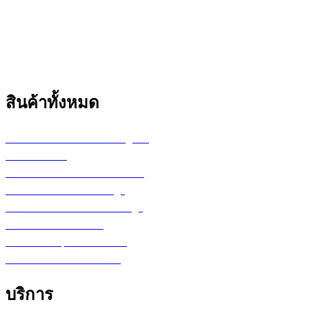
สินค้าทั้งหมด
เครื่องพล็อตเตอร์ HP DesignJet
เครื่อง Printer
กระดาษสำหรับงานเขียนแบบ
ตลับหมึก LF Ink Cartridge
ตลับหมึกพิมพ์ Toner Cartridge
เ
ครื่องสำรองไฟ UPS
จอภาพ/computer/notebook
โปรแกรม หรือ Software
บริการ