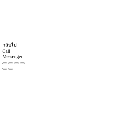
© CopyRights 2027 ดูแลเว็บไซต์ by
Phranakornsoft
กลับไป
Call
Messenger