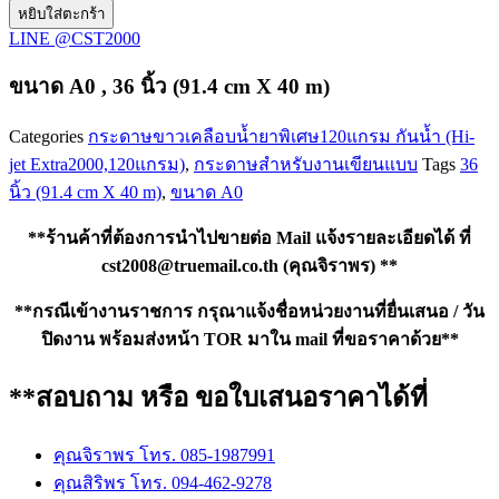
หยิบใส่ตะกร้า
ขนาด
LINE @CST2000
A0
,
36
ขนาด A0 , 36 นิ้ว (91.4 cm X 40 m)
นิ้ว
(91.4
Categories
กระดาษขาวเคลือบน้ำยาพิเศษ120แกรม กันน้ำ (Hi-
cm
jet Extra2000,120แกรม)
,
กระดาษสำหรับงานเขียนแบบ
Tags
36
X
40
นิ้ว (91.4 cm X 40 m)
,
ขนาด A0
m)
ชิ้น
**ร้านค้าที่ต้องการนำไปขายต่อ Mail แจ้งรายละเอียดได้ ที่
cst2008@truemail.co.th
(คุณจิราพร) **
**กรณีเข้างานราชการ กรุณาแจ้งชื่อหน่วยงานที่ยื่นเสนอ / วัน
ปิดงาน พร้อมส่งหน้า TOR มาใน mail ที่ขอราคาด้วย**
**สอบถาม หรือ ขอใบเสนอราคาได้ที่
คุณจิราพร โทร. 085-1987991
คุณสิริพร โทร. 094-462-9278