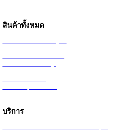
สินค้าทั้งหมด
เครื่องพล็อตเตอร์ HP DesignJet
เครื่อง Printer
กระดาษสำหรับงานเขียนแบบ
ตลับหมึก LF Ink Cartridge
ตลับหมึกพิมพ์ Toner Cartridge
เ
ครื่องสำรองไฟ UPS
จอภาพ/computer/notebook
โปรแกรม หรือ Software
บริการ
บริการซ่อมเครื่องพล็อตเตอร์ รายเดือน /รายปี (MA)