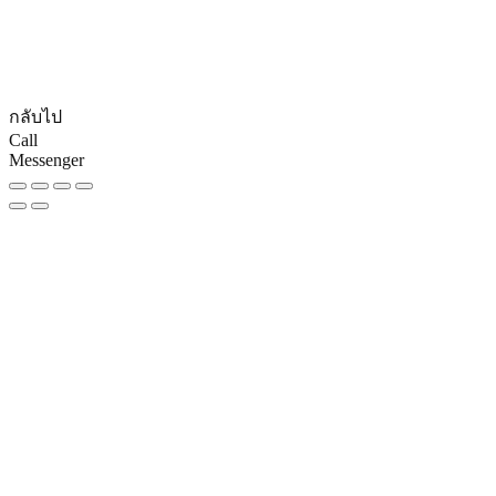
© CopyRights 2027 ดูแลเว็บไซต์ by
Phranakornsoft
กลับไป
Call
Messenger