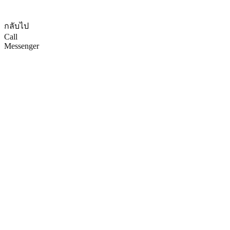
© CopyRights 2027 ดูแลเว็บไซต์ by
Phranakornsoft
กลับไป
Call
Messenger