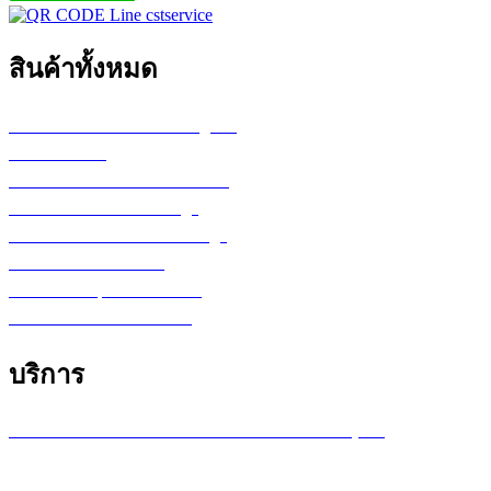
สินค้าทั้งหมด
เครื่องพล็อตเตอร์ HP DesignJet
เครื่อง Printer
กระดาษสำหรับงานเขียนแบบ
ตลับหมึก LF Ink Cartridge
ตลับหมึกพิมพ์ Toner Cartridge
เ
ครื่องสำรองไฟ UPS
จอภาพ/computer/notebook
โปรแกรม หรือ Software
บริการ
บริการซ่อมเครื่องพล็อตเตอร์ รายเดือน /รายปี (MA)