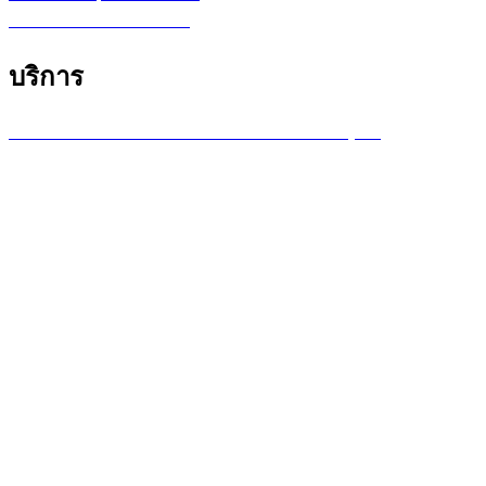
โปรแกรม หรือ Software
บริการ
บริการซ่อมเครื่องพล็อตเตอร์ รายเดือน /รายปี (MA)