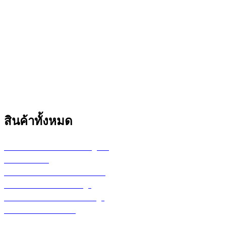
สินค้าทั้งหมด
เครื่องพล็อตเตอร์ HP DesignJet
เครื่อง Printer
กระดาษสำหรับงานเขียนแบบ
ตลับหมึก LF Ink Cartridge
ตลับหมึกพิมพ์ Toner Cartridge
เ
ครื่องสำรองไฟ UPS
จอภาพ/computer/notebook