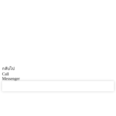
© CopyRights 2027 ดูแลเว็บไซต์ by
Phranakornsoft
กลับไป
Call
Messenger